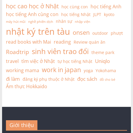
học cao học ở Nhật
học tiếng Anh
học cùng con
học tiếng Anh cùng con
học tiếng Nhật
JLPT
kyoto
nhân sự
máy hút mũi
nghề phiên dịch
nhập viện
nhật ký trên tàu
onsen
outdoor
phượt
read books with Mai
reading
Review quán ăn
sinh viên trao đổi
Roadtrip
theme park
Uniqlo
travel
tìm việc ở Nhật
tự học tiếng Nhật
work in japan
working mama
yoga
Yokohama
đi làm
đọc sách
đăng ký phụ thuộc ở Nhật
đồ cho bé
Ẩm thực Hokkaido
Giới thiệu