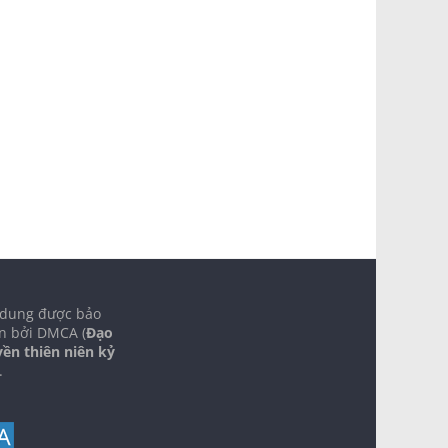
 dung được bảo
n bởi DMCA (
Đạo
yền thiên niên kỷ
.