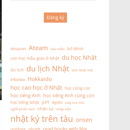
Đăng ký
Ateam
Amazon
bố Minh
bảo hiểm
du học Nhật
con học mẫu giáo ở Nhật
du lịch Nhật
du lịch
dịch Nhật-Việt
Hokkaido
eikaiwa
học cao học ở Nhật
học cùng con
học tiếng Anh
học tiếng Anh cùng con
học tiếng Nhật
JLPT
kyoto
máy hút mũi
nhân sự
nghề phiên dịch
nhập viện
nhật ký trên tàu
onsen
read books with Mai
outdoor
phượt