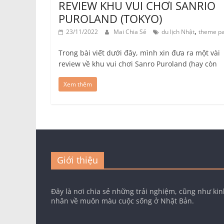
REVIEW KHU VUI CHƠI SANRIO
PUROLAND (TOKYO)
,
23/11/2022
Mai Chia Sẻ
du lịch Nhật
theme p
Trong bài viết dưới đây, mình xin đưa ra một vài
review về khu vui chơi Sanro Puroland (hay còn
Xem thêm
Giới thiệu
Đây là nơi chia sẻ những trải nghiệm, cũng như ki
nhân về muôn màu cuộc sống ở Nhật Bản.