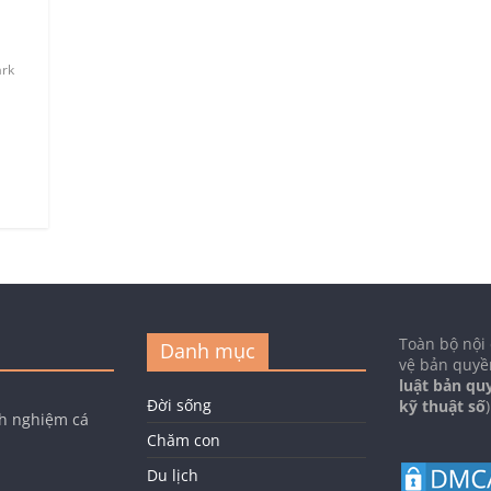
ark
Toàn bộ nội
Danh mục
vệ bản quyề
luật bản qu
Đời sống
kỹ thuật số
)
nh nghiệm cá
Chăm con
Du lịch