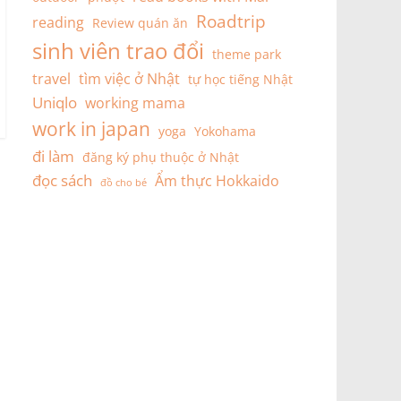
Roadtrip
reading
Review quán ăn
sinh viên trao đổi
theme park
travel
tìm việc ở Nhật
tự học tiếng Nhật
Uniqlo
working mama
work in japan
yoga
Yokohama
đi làm
đăng ký phụ thuộc ở Nhật
đọc sách
Ẩm thực Hokkaido
đồ cho bé