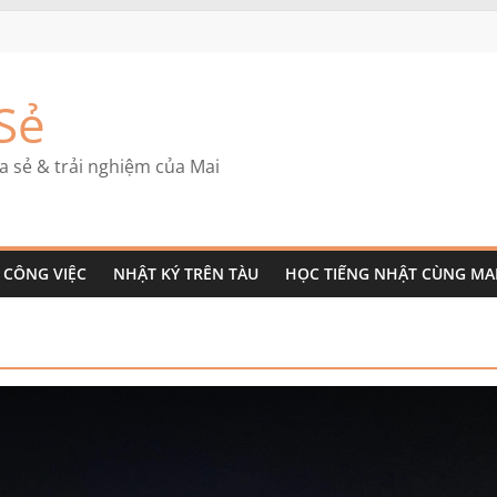
Sẻ
a sẻ & trải nghiệm của Mai
CÔNG VIỆC
NHẬT KÝ TRÊN TÀU
HỌC TIẾNG NHẬT CÙNG MA