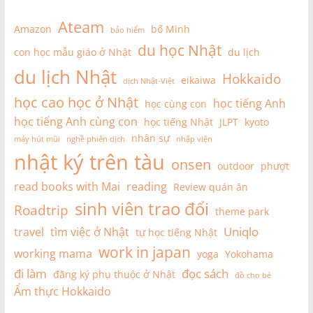
Ateam
Amazon
bố Minh
bảo hiểm
du học Nhật
con học mẫu giáo ở Nhật
du lịch
du lịch Nhật
Hokkaido
eikaiwa
dịch Nhật-Việt
học cao học ở Nhật
học tiếng Anh
học cùng con
học tiếng Anh cùng con
học tiếng Nhật
JLPT
kyoto
nhân sự
máy hút mũi
nghề phiên dịch
nhập viện
nhật ký trên tàu
onsen
outdoor
phượt
read books with Mai
reading
Review quán ăn
sinh viên trao đổi
Roadtrip
theme park
Uniqlo
travel
tìm việc ở Nhật
tự học tiếng Nhật
work in japan
working mama
yoga
Yokohama
đi làm
đọc sách
đăng ký phụ thuộc ở Nhật
đồ cho bé
Ẩm thực Hokkaido