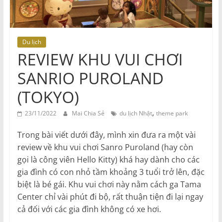
Du lịch
REVIEW KHU VUI CHƠI
SANRIO PUROLAND
(TOKYO)
,
23/11/2022
Mai Chia Sẻ
du lịch Nhật
theme park
Trong bài viết dưới đây, mình xin đưa ra một vài
review về khu vui chơi Sanro Puroland (hay còn
gọi là công viên Hello Kitty) khá hay dành cho các
gia đình có con nhỏ tầm khoảng 3 tuổi trở lên, đặc
biệt là bé gái. Khu vui chơi này nằm cách ga Tama
Center chỉ vài phút đi bộ, rất thuận tiện đi lại ngay
cả đối với các gia đình không có xe hơi.