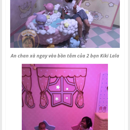
An chan xà ngay vào bồn tắm của 2 bạn Kiki Lala