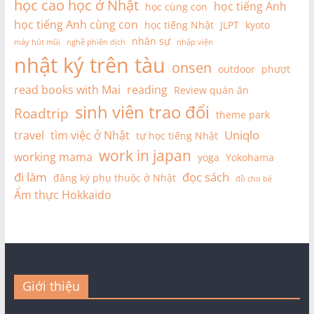
học cao học ở Nhật
học tiếng Anh
học cùng con
học tiếng Anh cùng con
học tiếng Nhật
JLPT
kyoto
nhân sự
máy hút mũi
nghề phiên dịch
nhập viện
nhật ký trên tàu
onsen
outdoor
phượt
read books with Mai
reading
Review quán ăn
sinh viên trao đổi
Roadtrip
theme park
Uniqlo
travel
tìm việc ở Nhật
tự học tiếng Nhật
work in japan
working mama
yoga
Yokohama
đi làm
đọc sách
đăng ký phụ thuộc ở Nhật
đồ cho bé
Ẩm thực Hokkaido
Giới thiệu