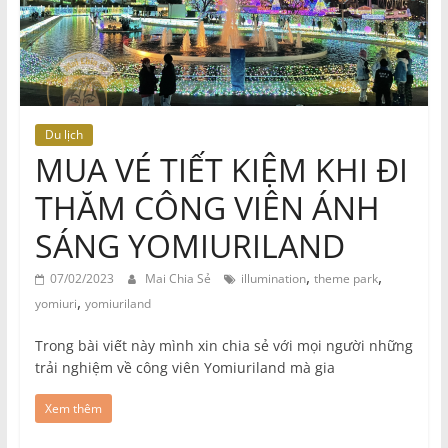
Du lịch
MUA VÉ TIẾT KIỆM KHI ĐI
THĂM CÔNG VIÊN ÁNH
SÁNG YOMIURILAND
,
,
07/02/2023
Mai Chia Sẻ
illumination
theme park
,
yomiuri
yomiuriland
Trong bài viết này mình xin chia sẻ với mọi người những
trải nghiệm về công viên Yomiuriland mà gia
Xem thêm