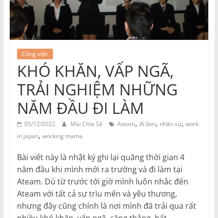
Công việc
KHÓ KHĂN, VẤP NGÃ,
TRẢI NGHIỆM NHỮNG
NĂM ĐẦU ĐI LÀM
,
,
,
05/12/2022
Mai Chia Sẻ
Ateam
đi làm
nhân sự
work
,
in japan
working mama
Bài viết này là nhật ký ghi lại quãng thời gian 4
năm đầu khi mình mới ra trường và đi làm tại
Ateam. Dù từ trước tới giờ mình luôn nhắc đến
Ateam với tất cả sự trìu mến và yêu thương,
nhưng đây cũng chính là nơi mình đã trải qua rất
nhiều khó khăn, vấp ngã, căng thẳng, bất