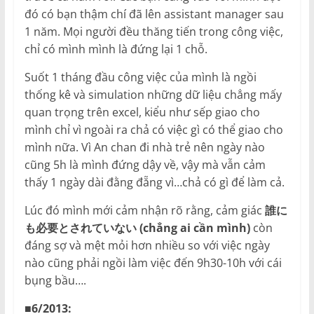
đó có bạn thậm chí đã lên assistant manager sau
1 năm. Mọi người đều thăng tiến trong công việc,
chỉ có mình mình là đứng lại 1 chỗ.
Suốt 1 tháng đầu công việc của mình là ngồi
thống kê và simulation những dữ liệu chẳng mấy
quan trọng trên excel, kiểu như sếp giao cho
mình chỉ vì ngoài ra chả có việc gì có thể giao cho
mình nữa. Vì An chan đi nhà trẻ nên ngày nào
cũng 5h là mình đứng dậy về, vậy mà vẫn cảm
thấy 1 ngày dài đằng đẵng vì…chả có gì để làm cả.
Lúc đó mình mới cảm nhận rõ rằng, cảm giác
誰に
も必要とされていない (chẳng ai cần mình)
còn
đáng sợ và mệt mỏi hơn nhiều so với việc ngày
nào cũng phải ngồi làm việc đến 9h30-10h với cái
bụng bầu….
■6/2013: