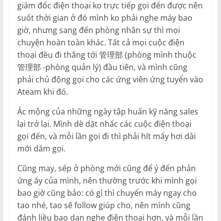
giám đốc điện thoại ko trực tiếp gọi đến được nên
suốt thời gian ở đó mình ko phải nghe máy bao
giờ, nhưng sang đến phòng nhân sự thì mọi
chuyện hoàn toàn khác. Tất cả mọi cuộc điện
thoại đều đi thẳng tới 管理部 (phòng mình thuộc
管理部 -phòng quản lý) đầu tiên, và mình cũng
phải chủ động gọi cho các ứng viên ứng tuyển vào
Ateam khi đó.
Ác mộng của những ngày tập huấn kỹ năng sales
lại trở lại. Mình dè dặt nhấc các cuộc điện thoại
gọi đến, và mỗi lần gọi đi thì phải hít mấy hơi dài
mới dám gọi.
Cũng may, sếp ở phòng mới cũng để ý đến phản
ứng ấy của mình, nên thường trước khi mình gọi
bao giờ cũng bảo: có gì thì chuyển máy ngay cho
tao nhé, tao sẽ follow giúp cho, nên mình cũng
đánh liều bạo dạn nghe điện thoại hơn, và mỗi lần