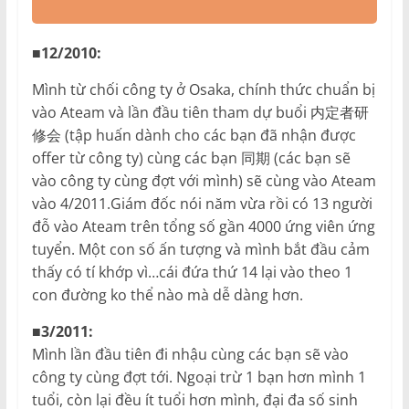
■12/2010:
Mình từ chối công ty ở Osaka, chính thức chuẩn bị
vào Ateam và lần đầu tiên tham dự buổi 内定者研
修会 (tập huấn dành cho các bạn đã nhận được
offer từ công ty) cùng các bạn 同期 (các bạn sẽ
vào công ty cùng đợt với mình) sẽ cùng vào Ateam
vào 4/2011.Giám đốc nói năm vừa rồi có 13 người
đỗ vào Ateam trên tổng số gần 4000 ứng viên ứng
tuyển. Một con số ấn tượng và mình bắt đầu cảm
thấy có tí khớp vì…cái đứa thứ 14 lại vào theo 1
con đường ko thể nào mà dễ dàng hơn.
■3/2011:
Mình lần đầu tiên đi nhậu cùng các bạn sẽ vào
công ty cùng đợt tới. Ngoại trừ 1 bạn hơn mình 1
tuổi, còn lại đều ít tuổi hơn mình, đại đa số sinh