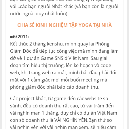
với…các bạn người Nhật khác (và bạn còn là người
nước ngoài duy nhất luôn).
CHIA SẺ KINH NGHIỆM TẬP YOGA TẠI NHÀ
■6/2011:
Kết thúc 2 tháng kenshu, mình quay lại Phòng
Giám Đốc để tiếp tục công việc mà mình đang làm
dở về 1 dự án Game SNS ở Việt Nam. Sau giai
đoạn tìm hiểu thị trường, lên kế hoạch và code
web, khi trang web ra mắt, mình bắt đầu phải đối
mặt với 1 cảm giác mới mỗi buổi meeting mà
phòng giám đốc phải báo cáo doanh thu.
Các project khác, từ game đến các website so
sánh, đều có doanh thu rất cao, từ vài trăm đến
vài nghìn man 1 tháng, duy chỉ có dự án Việt Nam
con số doanh thu là VÀI NGHÌN YÊN.Bạn thử so
vài nghìn yên với vài nghìn man xem, sẽ hiểu cảm