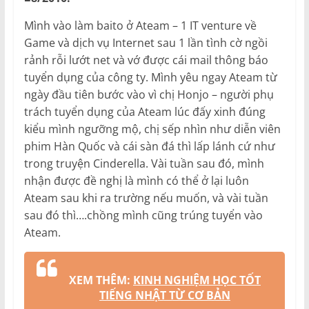
Mình vào làm baito ở Ateam – 1 IT venture về
Game và dịch vụ Internet sau 1 lần tình cờ ngồi
rảnh rỗi lướt net và vớ được cái mail thông báo
tuyển dụng của công ty. Mình yêu ngay Ateam từ
ngày đầu tiên bước vào vì chị Honjo – người phụ
trách tuyển dụng của Ateam lúc đấy xinh đúng
kiểu mình ngưỡng mộ, chị sếp nhìn như diễn viên
phim Hàn Quốc và cái sàn đá thì lấp lánh cứ như
trong truyện Cinderella. Vài tuần sau đó, mình
nhận được đề nghị là mình có thể ở lại luôn
Ateam sau khi ra trường nếu muốn, và vài tuần
sau đó thì….chồng mình cũng trúng tuyển vào
Ateam.
XEM THÊM:
KINH NGHIỆM HỌC TỐT
TIẾNG NHẬT TỪ CƠ BẢN