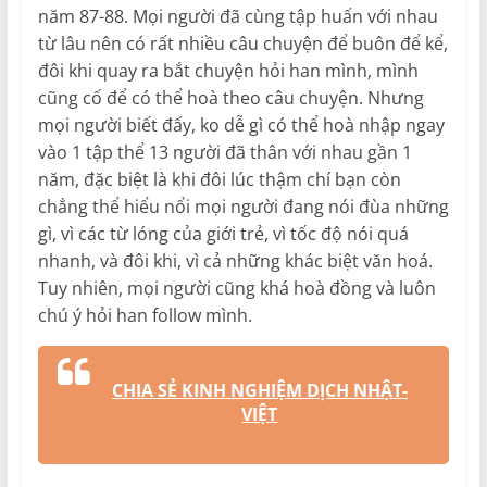
năm 87-88. Mọi người đã cùng tập huấn với nhau
từ lâu nên có rất nhiều câu chuyện để buôn để kể,
đôi khi quay ra bắt chuyện hỏi han mình, mình
cũng cố để có thể hoà theo câu chuyện. Nhưng
mọi người biết đấy, ko dễ gì có thể hoà nhập ngay
vào 1 tập thể 13 người đã thân với nhau gần 1
năm, đặc biệt là khi đôi lúc thậm chí bạn còn
chẳng thể hiểu nổi mọi người đang nói đùa những
gì, vì các từ lóng của giới trẻ, vì tốc độ nói quá
nhanh, và đôi khi, vì cả những khác biệt văn hoá.
Tuy nhiên, mọi người cũng khá hoà đồng và luôn
chú ý hỏi han follow mình.
CHIA SẺ KINH NGHIỆM DỊCH NHẬT-
VIỆT