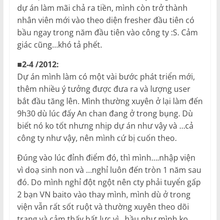
dự án làm mãi chả ra tiền, mình còn trở thành
nhân viên mới vào theo diện fresher đầu tiên có
bầu ngay trong năm đầu tiên vào công ty :S. Cảm
giác cũng…khó tả phết.
■2-4 /2012:
Dự án mình làm có một vài bước phát triển mới,
thêm nhiều ý tưởng được đưa ra và lượng user
bắt đầu tăng lên. Mình thường xuyên ở lại làm đến
9h30 dù lúc đấy An chan đang ở trong bụng. Dù
biết nó ko tốt nhưng nhịp dự án như vậy và …cả
công ty như vậy, nên mình cứ bị cuốn theo.
Đúng vào lúc đỉnh điểm đó, thì mình….nhập viện
vì doạ sinh non và …nghỉ luôn đến tròn 1 năm sau
đó. Do mình nghỉ đột ngột nên cty phải tuyển gấp
2 bạn VN baito vào thay mình, mình dù ở trong
viện vẫn rất sốt ruột và thường xuyên theo dõi
trang và cảm thấy bất lực vì…hầu như mình ko