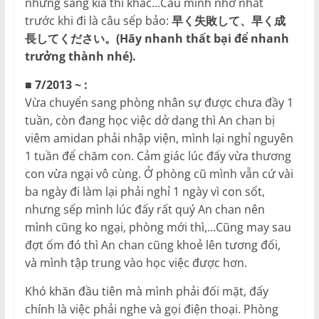
nhưng sang kia thì khác…Câu mình nhớ nhất
trước khi đi là câu sếp bảo:
早く失敗して、早く成
長してください。(Hãy nhanh thất bại để nhanh
trưởng thành nhé).
■ 7/2013 ~ :
Vừa chuyển sang phòng nhân sự được chưa đầy 1
tuần, còn đang học việc dở dang thì An chan bị
viêm amidan phải nhập viện, mình lại nghỉ nguyên
1 tuần để chăm con. Cảm giác lúc đấy vừa thương
con vừa ngại vô cùng. Ở phòng cũ mình vẫn cứ vài
ba ngày đi làm lại phải nghỉ 1 ngày vì con sốt,
nhưng sếp mình lúc đấy rất quý An chan nên
mình cũng ko ngại, phòng mới thì,…Cũng may sau
đợt ốm đó thì An chan cũng khoẻ lên tương đối,
và mình tập trung vào học việc được hơn.
Khó khăn đầu tiên mà mình phải đối mặt, đấy
chính là việc phải nghe và gọi điện thoại. Phòng