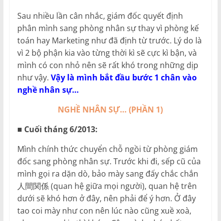
Sau nhiều lần cân nhắc, giám đốc quyết định
phân mình sang phòng nhân sự thay vì phòng kế
toán hay Marketing như đã định từ trước. Lý do là
vì 2 bộ phận kia vào từng thời kì sẽ cực kì bận, và
mình có con nhỏ nên sẽ rất khó trong những dịp
như vậy.
Vậy là mình bắt đầu bước 1 chân vào
nghề nhân sự…
NGHỀ NHÂN SỰ… (PHẦN 1)
■ Cuối tháng 6/2013:
Mình chính thức chuyển chỗ ngồi từ phòng giám
đốc sang phòng nhân sự. Trước khi đi, sếp cũ của
mình gọi ra dặn dò, bảo mày sang đấy chắc chắn
人間関係 (quan hệ giữa mọi người), quan hệ trên
dưới sẽ khó hơn ở đây, nên phải để ý hơn. Ở đây
tao coi mày như con nên lúc nào cũng xuề xoà,