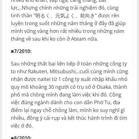
lực,..Nhưng chính những trải nghiệm đó, cùng
tinh thần “明るく、元気よく、前向き” được rèn
luyện trong suốt những năm tháng ở đây đã giúp
mình vững vàng hơn rất nhiều trong những năm
tháng về sau khi ko còn ở Ateam nữa.
■7/2010:
Sau những thất bại liên tiếp ở toàn những công ty
to như Rakuten, Mitsubushi,..cuối cùng mình cũng
nhận được naitei từ 1 công ty xuất nhập khẩu nhỏ
quy mô khoảng 30 người có trụ sở ở Osaka, thành
phố mà chồng mình đang làm việc khi đó. Công
việc đúng ngành dành cho con dân Phờ Tu, địa
điểm lại ngay chỗ chồng làm, mình ko suy nghĩ gì
nhiều, đồng ý cái rụp và kết thúc hành trình đi tìm
việc ở đó.
■8/2010: