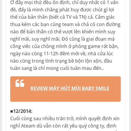
Ở đây mọi thứ đều ổn định, chỉ duy nhất có 1 vấn
đề, đấy là mình chẳng phát huy được chút gì lợi
thế của bản thân (biết cả TV và TN) cả. Cảm giác
thua kém các bạn cùng team và chả có con đường
nào để bản thân có thể vượt lên khiến mình suy
nghĩ mãi, suy nghĩ mãi. Đó cũng là giai đoạn mà
công viêc của chồng mình ở phòng game rất bận,
ngày nào cũng 11-12h đêm mới về, nhà cửa lúc
nào cũng trong tình trạng bề bộn lộn xộn, đầu
tuần sang là chỉ mong cuối tuần mau đến..
REVIEW MÁY HÚT MŨI BABY SMILE
■12/2014:
Cuối cùng sau nhiều trăn trở, mình quyết định xin
nghỉ Ateam dù vẫn còn rất yêu quý công ty, định