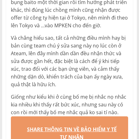
bụng baito một thời gian rồi tìm hướng phát triển
khác, thì đúng lúc chồng mình cũng nhận được
offer từ công ty hiện tại ở Tokyo, nên mình đi theo
lên Tokyo và …vào MPKEN cho đến giờ.
Và chẳng hiểu sao, tất cả những điều mình hay bị
bản cùng team chú ý sửa sang này nọ lúc còn ở
Ateam, lên đây mình dần dần đều nhận thức và
sửa được gần hết, đặc biệt là cách để ý khi tiếp
xúc, trao đổi với các bạn ứng viên, và cảm thấy
những dặn dò, khiển trách của bạn ấy ngày xưa,
quả thật là hữu ích.
Giống như kiểu khi ở cùng bố mẹ bị nhắc nọ nhắc
kia nhiều khi thấy rất bức xúc, nhưng sau này có
con rồi mới thấy bố mẹ nhắc quả ko sai tí nào.
SHARE THÔNG TIN VỀ BẢO HIỂM Y TẾ
TƯ NHÂN