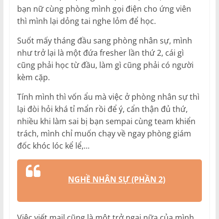
bạn nữ cùng phòng mình gọi điện cho ứng viên
thì mình lại dỏng tai nghe lỏm để học.
Suốt mấy tháng đầu sang phòng nhân sự, mình
như trở lại là một đứa fresher lần thứ 2, cái gì
cũng phải học từ đầu, làm gì cũng phải có người
kèm cặp.
Tính mình thì vốn ẩu mà việc ở phòng nhân sự thì
lại đòi hỏi khá tỉ mẩn rồi để ý, cẩn thận đủ thứ,
nhiều khi làm sai bị bạn sempai cùng team khiển
trách, mình chỉ muốn chạy về ngay phòng giám
đốc khóc lóc kể lể,…
NGHỀ NHÂN SỰ (PHẦN 2)
Việc viết mail cũng là một trở ngại nữa của mình.