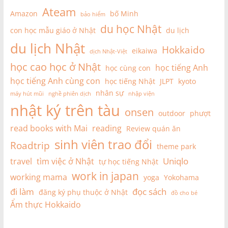
Ateam
Amazon
bố Minh
bảo hiểm
du học Nhật
con học mẫu giáo ở Nhật
du lịch
du lịch Nhật
Hokkaido
eikaiwa
dịch Nhật-Việt
học cao học ở Nhật
học tiếng Anh
học cùng con
học tiếng Anh cùng con
học tiếng Nhật
JLPT
kyoto
nhân sự
máy hút mũi
nghề phiên dịch
nhập viện
nhật ký trên tàu
onsen
outdoor
phượt
read books with Mai
reading
Review quán ăn
sinh viên trao đổi
Roadtrip
theme park
Uniqlo
travel
tìm việc ở Nhật
tự học tiếng Nhật
work in japan
working mama
yoga
Yokohama
đi làm
đọc sách
đăng ký phụ thuộc ở Nhật
đồ cho bé
Ẩm thực Hokkaido