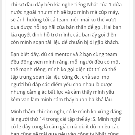
chỉ sợ đầu dây bên kia nghe tiếng Nhật của 1 đứa
nước ngoài như mình sẽ bực mình mà cúp máy,
sẽ ảnh hưởng tới cả team, nên mãi ko thể vượt
qua được nỗi sợ hãi của bản thân để gọi. Hai bạn
kia quyết định hỗ trợ mình, các bạn ấy gọi điện
còn mình soạn tài liệu để chuẩn bị đi gặp khách.
Bạn biết đấy, dù cả mentor và 2 bạn cùng team
đều động viên mình rằng, mỗi người đều có một
thế mạnh riêng, mình ko gọi điện tốt thì có thể
tập trung soạn tài liệu cũng đc, chả sao, mọi
người bù đắp các điểm yếu cho nhau là được.
nhưng cảm giác bất lực và cảm thấy mình yếu
kém vẫn làm mình cảm thấy buồn bã khá lâu.
Mình thậm chí còn nghĩ, có lẽ mình ko xứng đáng
là người thứ 14 trong cái tập thể ấy :S. Mình nghĩ
có lẽ đây cũng là cảm giác mà dù ít dù nhiều các
bạn cũng sẽ trải qua nếu vào công ty Nhật cùng