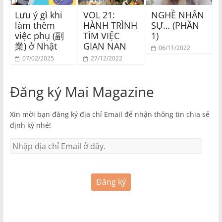
Lưu ý gì khi
VOL 21:
NGHỀ NHÂN
làm thêm
HÀNH TRÌNH
SỰ… (PHẦN
việc phụ (副
TÌM VIỆC
1)
業) ở Nhật
GIAN NAN
06/11/2022
07/02/2025
27/12/2022
Đăng ký Mai Magazine
Xin mời bạn đăng ký địa chỉ Email để nhận thông tin chia sẻ
định kỳ nhé!
Đăng ký