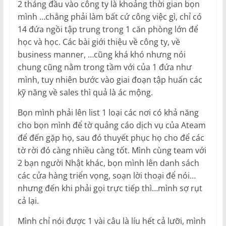
2 tháng đầu vào công ty là khoảng thời gian bọn
mình …chẳng phải làm bất cứ công việc gì, chỉ có
14 đứa ngồi tập trung trong 1 căn phòng lớn để
học và học. Các bài giới thiệu về công ty, về
business manner, …cũng khá khó nhưng nói
chung cũng nằm trong tầm với của 1 đứa như
mình, tuy nhiên bước vào giai đoạn tập huấn các
kỹ năng về sales thì quả là ác mộng.
Bọn mình phải lên list 1 loại các nơi có khả năng
cho bọn mình để tờ quảng cáo dịch vụ của Ateam
để đến gặp họ, sau đó thuyết phục họ cho để các
tờ rời đó càng nhiều càng tốt. Mình cùng team với
2 bạn người Nhật khác, bọn mình lên danh sách
các cửa hàng triển vọng, soạn lời thoại để nói…
nhưng đến khi phải gọi trực tiếp thì…mình sợ rụt
cả lại.
Mình chỉ nói được 1 vài câu là líu hết cả lưỡi, mình