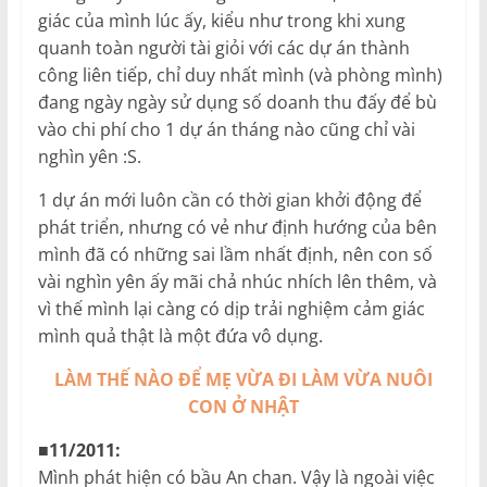
giác của mình lúc ấy, kiểu như trong khi xung
quanh toàn người tài giỏi với các dự án thành
công liên tiếp, chỉ duy nhất mình (và phòng mình)
đang ngày ngày sử dụng số doanh thu đấy để bù
vào chi phí cho 1 dự án tháng nào cũng chỉ vài
nghìn yên :S.
1 dự án mới luôn cần có thời gian khởi động để
phát triển, nhưng có vẻ như định hướng của bên
mình đã có những sai lầm nhất định, nên con số
vài nghìn yên ấy mãi chả nhúc nhích lên thêm, và
vì thế mình lại càng có dịp trải nghiệm cảm giác
mình quả thật là một đứa vô dụng.
LÀM THẾ NÀO ĐỂ MẸ VỪA ĐI LÀM VỪA NUÔI
CON Ở NHẬT
■11/2011:
Mình phát hiện có bầu An chan. Vậy là ngoài việc