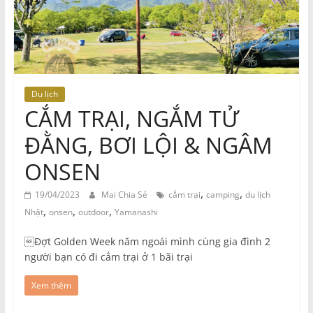
Du lịch
CẮM TRẠI, NGẮM TỬ
ĐẰNG, BƠI LỘI & NGÂM
ONSEN
,
,
19/04/2023
Mai Chia Sẻ
cắm trại
camping
du lịch
,
,
,
Nhật
onsen
outdoor
Yamanashi
Đợt Golden Week năm ngoái mình cùng gia đình 2
người bạn có đi cắm trại ở 1 bãi trại
Xem thêm