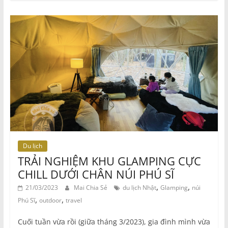
Du lịch
TRẢI NGHIỆM KHU GLAMPING CỰC
CHILL DƯỚI CHÂN NÚI PHÚ SĨ
,
,
21/03/2023
Mai Chia Sẻ
du lịch Nhật
Glamping
núi
,
,
Phú Sĩ
outdoor
travel
Cuối tuần vừa rồi (giữa tháng 3/2023), gia đình mình vừa