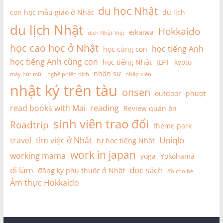
du học Nhật
con học mẫu giáo ở Nhật
du lịch
du lịch Nhật
Hokkaido
eikaiwa
dịch Nhật-Việt
học cao học ở Nhật
học tiếng Anh
học cùng con
học tiếng Anh cùng con
học tiếng Nhật
JLPT
kyoto
nhân sự
máy hút mũi
nghề phiên dịch
nhập viện
nhật ký trên tàu
onsen
outdoor
phượt
read books with Mai
reading
Review quán ăn
sinh viên trao đổi
Roadtrip
theme park
Uniqlo
travel
tìm việc ở Nhật
tự học tiếng Nhật
work in japan
working mama
yoga
Yokohama
đi làm
đọc sách
đăng ký phụ thuộc ở Nhật
đồ cho bé
Ẩm thực Hokkaido