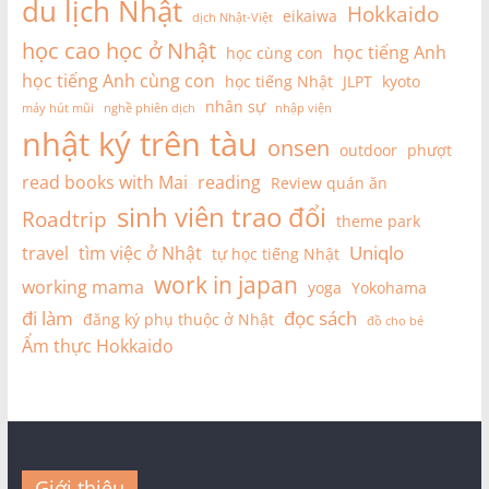
du lịch Nhật
Hokkaido
eikaiwa
dịch Nhật-Việt
học cao học ở Nhật
học tiếng Anh
học cùng con
học tiếng Anh cùng con
học tiếng Nhật
JLPT
kyoto
nhân sự
máy hút mũi
nghề phiên dịch
nhập viện
nhật ký trên tàu
onsen
outdoor
phượt
read books with Mai
reading
Review quán ăn
sinh viên trao đổi
Roadtrip
theme park
Uniqlo
travel
tìm việc ở Nhật
tự học tiếng Nhật
work in japan
working mama
yoga
Yokohama
đi làm
đọc sách
đăng ký phụ thuộc ở Nhật
đồ cho bé
Ẩm thực Hokkaido
Giới thiệu