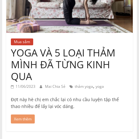
Mua sắm
YOGA VÀ 5 LOẠI THẢM
MÌNH ĐÃ TỪNG KINH
QUA
,
11/06/2023
Mai Chia Sẻ
thảm yoga
yoga
Đợt này hè chị em chắc lại có nhu cầu luyện tập thể
thao nhiều để lấy lại vóc dáng.
Xem thêm