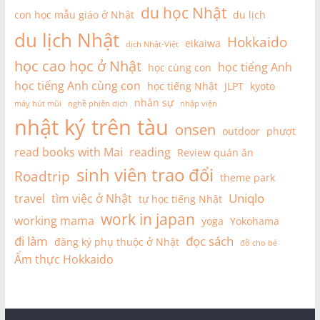
du học Nhật
con học mẫu giáo ở Nhật
du lịch
du lịch Nhật
Hokkaido
eikaiwa
dịch Nhật-Việt
học cao học ở Nhật
học tiếng Anh
học cùng con
học tiếng Anh cùng con
học tiếng Nhật
JLPT
kyoto
nhân sự
máy hút mũi
nghề phiên dịch
nhập viện
nhật ký trên tàu
onsen
outdoor
phượt
read books with Mai
reading
Review quán ăn
sinh viên trao đổi
Roadtrip
theme park
Uniqlo
travel
tìm việc ở Nhật
tự học tiếng Nhật
work in japan
working mama
yoga
Yokohama
đi làm
đọc sách
đăng ký phụ thuộc ở Nhật
đồ cho bé
Ẩm thực Hokkaido