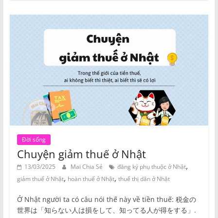
Đời sống
Chuyện giảm thuế ở Nhật
,
13/03/2025
Mai Chia Sẻ
đăng ký phụ thuộc ở Nhật
,
,
giảm thuế ở Nhật
hoàn thuế ở Nhật
thuế thị dân ở Nhật
Ở Nhật người ta có câu nói thế này về tiền thuế: 税金の
世界は「知らない人は損をして、知ってる人が得をする」.