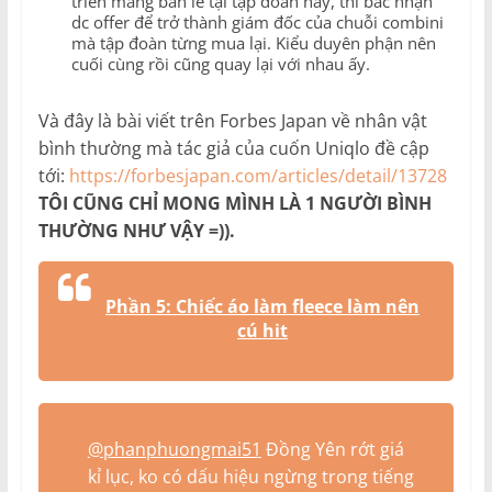
triển mảng bán lẻ tại tập đoàn này, thì bác nhận
dc offer để trở thành giám đốc của chuỗi combini
mà tập đoàn từng mua lại. Kiểu duyên phận nên
cuối cùng rồi cũng quay lại với nhau ấy.
Và đây là bài viết trên Forbes Japan về nhân vật
bình thường mà tác giả của cuốn Uniqlo đề cập
tới:
https://forbesjapan.com/articles/detail/13728
TÔI CŨNG CHỈ MONG MÌNH LÀ 1 NGƯỜI BÌNH
THƯỜNG NHƯ VẬY =)).
Phần 5: Chiếc áo làm fleece làm nên
cú hit
@phanphuongmai51
Đồng Yên rớt giá
kỉ lục, ko có dấu hiệu ngừng trong tiếng