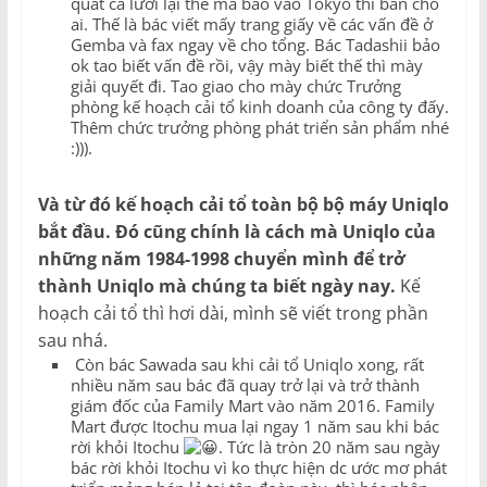
quắt cả lưỡi lại thế mà bảo vào Tokyo thì bán cho
ai. Thế là bác viết mấy trang giấy về các vấn đề ở
Gemba và fax ngay về cho tổng. Bác Tadashii bảo
ok tao biết vấn đề rồi, vậy mày biết thế thì mày
giải quyết đi. Tao giao cho mày chức Trưởng
phòng kế hoạch cải tổ kinh doanh của công ty đấy.
Thêm chức trưởng phòng phát triển sản phẩm nhé
:))).
Và từ đó kế hoạch cải tổ toàn bộ bộ máy Uniqlo
bắt đầu. Đó cũng chính là cách mà Uniqlo của
những năm 1984-1998 chuyển mình để trở
thành Uniqlo mà chúng ta biết ngày nay.
Kế
hoạch cải tổ thì hơi dài, mình sẽ viết trong phần
sau nhá.
Còn bác Sawada sau khi cải tổ Uniqlo xong, rất
nhiều năm sau bác đã quay trở lại và trở thành
giám đốc của Family Mart vào năm 2016. Family
Mart được Itochu mua lại ngay 1 năm sau khi bác
rời khỏi Itochu
. Tức là tròn 20 năm sau ngày
bác rời khỏi Itochu vì ko thực hiện dc ước mơ phát