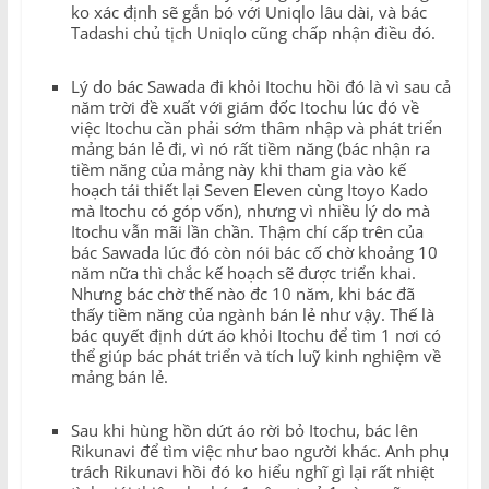
ko xác định sẽ gắn bó với Uniqlo lâu dài, và bác
Tadashi chủ tịch Uniqlo cũng chấp nhận điều đó.
Lý do bác Sawada đi khỏi Itochu hồi đó là vì sau cả
năm trời đề xuất với giám đốc Itochu lúc đó về
việc Itochu cần phải sớm thâm nhập và phát triển
mảng bán lẻ đi, vì nó rất tiềm năng (bác nhận ra
tiềm năng của mảng này khi tham gia vào kế
hoạch tái thiết lại Seven Eleven cùng Itoyo Kado
mà Itochu có góp vốn), nhưng vì nhiều lý do mà
Itochu vẫn mãi lần chần. Thậm chí cấp trên của
bác Sawada lúc đó còn nói bác cố chờ khoảng 10
năm nữa thì chắc kế hoạch sẽ được triển khai.
Nhưng bác chờ thế nào đc 10 năm, khi bác đã
thấy tiềm năng của ngành bán lẻ như vậy. Thế là
bác quyết định dứt áo khỏi Itochu để tìm 1 nơi có
thể giúp bác phát triển và tích luỹ kinh nghiệm về
mảng bán lẻ.
Sau khi hùng hồn dứt áo rời bỏ Itochu, bác lên
Rikunavi để tìm việc như bao người khác. Anh phụ
trách Rikunavi hồi đó ko hiểu nghĩ gì lại rất nhiệt