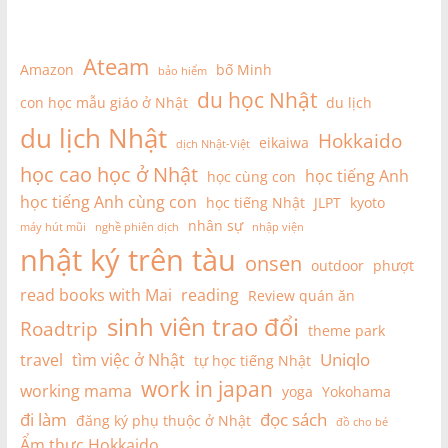
Ateam
Amazon
bố Minh
bảo hiểm
du học Nhật
con học mẫu giáo ở Nhật
du lịch
du lịch Nhật
Hokkaido
eikaiwa
dịch Nhật-Việt
học cao học ở Nhật
học tiếng Anh
học cùng con
học tiếng Anh cùng con
học tiếng Nhật
JLPT
kyoto
nhân sự
máy hút mũi
nghề phiên dịch
nhập viện
nhật ký trên tàu
onsen
outdoor
phượt
read books with Mai
reading
Review quán ăn
sinh viên trao đổi
Roadtrip
theme park
Uniqlo
travel
tìm việc ở Nhật
tự học tiếng Nhật
work in japan
working mama
yoga
Yokohama
đi làm
đọc sách
đăng ký phụ thuộc ở Nhật
đồ cho bé
Ẩm thực Hokkaido