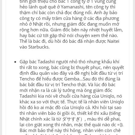
tình giới thiệu cho bác 1 công ty ở 1 vùng cũng
hẻo lánh quê quê ở Yamanashi, tên công ty thì
thậm chí bác còn chả đọc đúng nổi. Anh ây bảo
công ty có mấy trăm cửa hàng ở các địa phương
nhỏ ở Nhật rồi, nhưng giám đốc đang muốn mở
rộng hơn nữa. Giám đốc bên này nhiệt huyết lắm,
hay bác cứ tới gặp thử nói chuyện xem thế nào.
Thế là bác đi, dù hồi đó bác đã nhận được Naitei
vào Starbucks.
Gặp bác Tadashii người nhỏ thó nhưng khẩu khí
thì rất to xong, bác cũng bị thuyết phục, nên quyết
định đầu quân vào đây và đề nghị bắt đầu từ vị trí
Tencho để hiểu được Gemba…Sau đó thì đúng là
bác bắt đầu từ vị trí Tencho thật. Và lúc đó bác
mới nhận ra là cái lý tưởng mà ông giám đốc
Tadashii kia nói về chuỗi cửa hàng của Uniqlo, nó
khác xa so với thực tế. Thực tế là nhân viên Uniqlo
hồi đó ko ai mặc đồ của Uniqlo cả. Khi hỏi tại sao
thì nhân viên bảo ôi giồi ôi, thiết kế thì xấu (tiếng
Nhật chính xác là từ ダサすぎ）, màu thì dễ phai,
lại còn giặt xong thì nhăn, mặc thế quái nào dc =)).
Bác mới bảo thế này thì hỏng, nhân viên còn chê