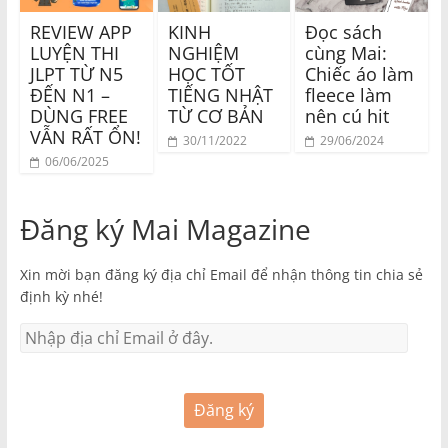
REVIEW APP
KINH
Đọc sách
LUYỆN THI
NGHIỆM
cùng Mai:
JLPT TỪ N5
HỌC TỐT
Chiếc áo làm
ĐẾN N1 –
TIẾNG NHẬT
fleece làm
DÙNG FREE
TỪ CƠ BẢN
nên cú hit
VẪN RẤT ỔN!
30/11/2022
29/06/2024
06/06/2025
Đăng ký Mai Magazine
Xin mời bạn đăng ký địa chỉ Email để nhận thông tin chia sẻ
định kỳ nhé!
Đăng ký