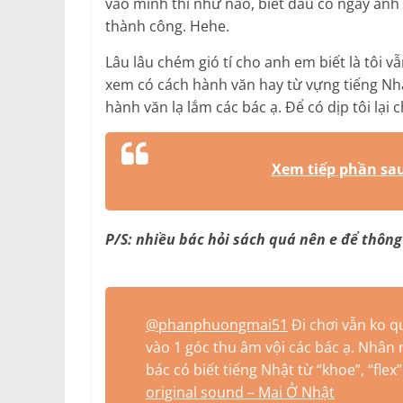
vào mình thì như nào, biết đâu có ngày anh e
thành công. Hehe.
Lâu lâu chém gió tí cho anh em biết là tôi v
xem có cách hành văn hay từ vựng tiếng Nhậ
hành văn lạ lắm các bác ạ. Để có dịp tôi lại 
Xem tiếp phần s
P/S: nhiều bác hỏi sách quá nên e để thôn
@phanphuongmai51
Đi chơi vẫn ko qu
vào 1 góc thu âm vội các bác ạ. Nhân n
bác có biết tiếng Nhật từ “khoe”, “flex
original sound – Mai Ở Nhật