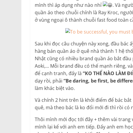
mình thì áp dụng như nào nhỉ
. Và ngư
quần áo theo chuỗi chính là Ray Kroc, ng
ở vùng ngoại ô thành chuỗi fast food toàn c
Sau khi đọc câu chuyện này xong, đầu bác ấ
hàng bán quần áo ở quê nhà thành 1 hệ thố
Nhật cũng có nhiều brand quần áo bắt đầu
Aoki,… Mỗi brand đều có thế mạnh riêng, và s
để cạnh tranh, đấy là
“KO THỂ NÀO LÀM Đ
dạy rồi, phải
“Be daring, be first, be differe
làm khác biệt vào.
Và chính 2 hint trên là khởi điểm để bác bắt
quê, mà theo bác là ko đổi mới đi thì rồi có 
Thôi mình mới đọc tới đây + thêm vài trang
mình lại kể với anh em tiếp. Đấy anh em học 