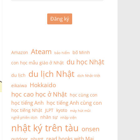
Đăng ký
Ateam
Amazon
bố Minh
bảo hiểm
du học Nhật
con học mẫu giáo ở Nhật
du lịch Nhật
du lịch
dịch Nhật-Việt
Hokkaido
eikaiwa
học cao học ở Nhật
học cùng con
học tiếng Anh
học tiếng Anh cùng con
học tiếng Nhật
JLPT
kyoto
máy hút mũi
nhân sự
nghề phiên dịch
nhập viện
nhật ký trên tàu
onsen
read books with Mai
outdoor
phượt