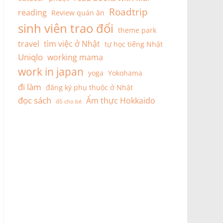
Roadtrip
reading
Review quán ăn
sinh viên trao đổi
theme park
travel
tìm việc ở Nhật
tự học tiếng Nhật
Uniqlo
working mama
work in japan
yoga
Yokohama
đi làm
đăng ký phụ thuộc ở Nhật
đọc sách
Ẩm thực Hokkaido
đồ cho bé