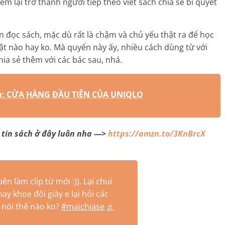
m lại trở thành người tiếp theo viết sách chia sẻ bí quyết
ẫn đọc sách, mặc dù rất là chậm và chủ yếu thật ra để học
t nào hay ko. Mà quyển này ấy, nhiều cách dùng từ với
chia sẻ thêm với các bác sau, nhá.
au: CỬA HÀNG ĐẦU TIÊN CỦA UNIQLO
g tin sách ở đây luôn nha —>
https://amzn.to/3KnBrcX
ên làm clip từ mới :)). Lại chui
ay khoe đôi giày e lại hỏi các
” nói thế nào ko?
#maichiase
♬