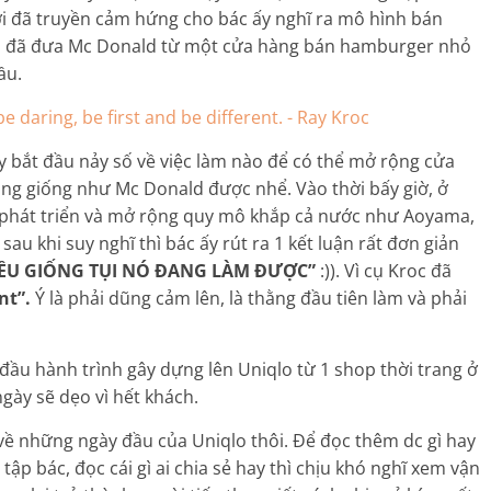
ời đã truyền cảm hứng cho bác ấy nghĩ ra mô hình bán
ười đã đưa Mc Donald từ một cửa hàng bán hamburger nhỏ
ầu.
y bắt đầu nảy số về việc làm nào để có thể mở rộng cửa
ng giống như Mc Donald được nhể. Vào thời bấy giờ, ở
 phát triển và mở rộng quy mô khắp cả nước như Aoyama,
au khi suy nghĩ thì bác ấy rút ra 1 kết luận rất đơn giản
IỀU GIỐNG TỤI NÓ ĐANG LÀM ĐƯỢC”
:)). Vì cụ Kroc đã
nt”.
Ý là phải dũng cảm lên, là thằng đầu tiên làm và phải
 đầu hành trình gây dựng lên Uniqlo từ 1 shop thời trang ở
ngày sẽ dẹo vì hết khách.
 về những ngày đầu của Uniqlo thôi. Để đọc thêm dc gì hay
tập bác, đọc cái gì ai chia sẻ hay thì chịu khó nghĩ xem vận