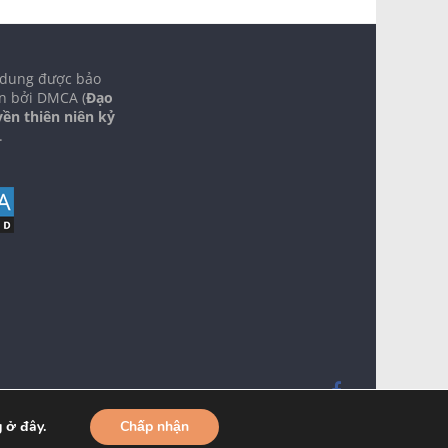
 dung được bảo
n bởi DMCA (
Đạo
yền thiên niên kỷ
.
 ở đây.
Chấp nhận