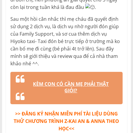
còn lại trong tuần khá là đau đầu
.
Sau một hồi cân nhắc thì mẹ cháu đã quyết định
sử dụng 2 dịch vụ, là dịch vụ nhờ người đón giúp
của Family Support, và sơ cua thêm dịch vụ
Hiyoko taxi- Taxi đón bé trực tiếp ở trường mà ko
cần bố mẹ đi cùng (bé phải 4t trở lên). Sau đây
mình sẽ giới thiệu và review qua để cả nhà tham
khảo nhé ^^.
KÈM CON CÓ CẦN MẸ PHẢI THẬT
GIỎI?
>> ĐĂNG KÝ NHẬN MIỄN PHÍ TÀI LIỆU DÙNG
THỬ CHƯƠNG TRÌNH Z-KAI AN & ANNA THEO
HỌC<<