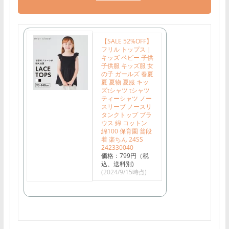
【SALE 52%OFF】
フリル トップス |
キッズ ベビー 子供
子供服 キッズ服 女
の子 ガールズ 春夏
夏 夏物 夏服 キッ
ズtシャツ tシャツ
ティーシャツ ノー
スリーブ ノースリ
タンクトップ ブラ
ウス 綿 コットン
綿100 保育園 普段
着 楽ちん 24SS
242330040
価格：799円（税
込、送料別)
(2024/9/15時点)