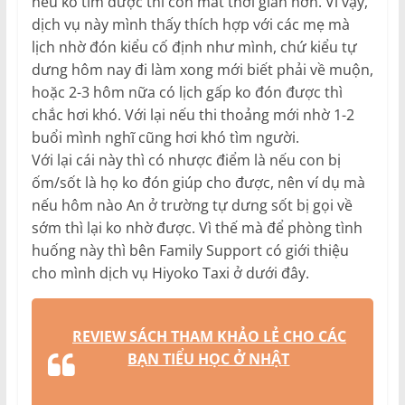
nếu ko tìm được thì còn mất thời gian hơn. Vì vậy,
dịch vụ này mình thấy thích hợp với các mẹ mà
lịch nhờ đón kiểu cố định như mình, chứ kiểu tự
dưng hôm nay đi làm xong mới biết phải về muộn,
hoặc 2-3 hôm nữa có lịch gấp ko đón được thì
chắc hơi khó. Với lại nếu thi thoảng mới nhờ 1-2
buổi mình nghĩ cũng hơi khó tìm người.
Với lại cái này thì có nhược điểm là nếu con bị
ốm/sốt là họ ko đón giúp cho được, nên ví dụ mà
nếu hôm nào An ở trường tự dưng sốt bị gọi về
sớm thì lại ko nhờ được. Vì thế mà để phòng tình
huống này thì bên Family Support có giới thiệu
cho mình dịch vụ Hiyoko Taxi ở dưới đây.
REVIEW SÁCH THAM KHẢO LẺ CHO CÁC
BẠN TIỂU HỌC Ở NHẬT