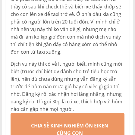
thầy cô sau khi check thẻ và biển xe thấy khớp sẽ
cho con lên xe để taxi trở về. Ở phía đầu kia cũng
phải có người lớn trên 20 tuổi đón. Vì mình chỉ ở
nhà nên vụ này thì ko vấn đề gì, nhưng mẹ nào
mà đi làm ko kịp giờ đón con mà nhờ dịch vụ này
thì chỉ tiện khi gần đấy có hàng xóm có thể nhờ
đón con từ taxi xuống.
Dịch vụ này thì có vẻ ít người biết, mình cũng mới
biết (trước chỉ biết dv dành cho trẻ tiểu học trở
lên), nên dù chưa dùng nhưng vẫn đăng ký sẵn
trước để hôm nào mưa gió hay có việc gì gấp thì
nhờ. Đăng ký rồi xác nhận hơi lằng nhằng, nhưng
đăng ký rồi thì gọi 30p là có xe, thích hợp với hôm
nào cần gấp nhé mọi người.
CHIA SẺ KINH NGHIỆM ÔN EIKEN
CÙNG CON