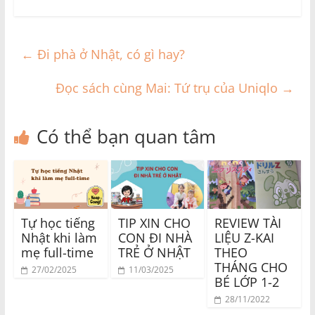
←
Đi phà ở Nhật, có gì hay?
Đọc sách cùng Mai: Tứ trụ của Uniqlo
→
Có thể bạn quan tâm
Tự học tiếng
TIP XIN CHO
REVIEW TÀI
Nhật khi làm
CON ĐI NHÀ
LIỆU Z-KAI
mẹ full-time
TRẺ Ở NHẬT
THEO
THÁNG CHO
27/02/2025
11/03/2025
BÉ LỚP 1-2
28/11/2022