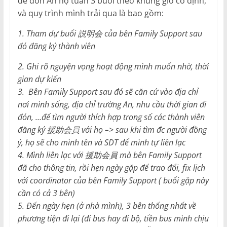
để đón An hộ tuần 3 buổi theo khung giờ cố định,
và quy trình mình trải qua là bao gồm:
1. Tham dự buổi 説明会 của bên Family Support sau
đó đăng ký thành viên
2. Ghi rõ nguyện vọng hoạt động mình muốn nhờ, thời
gian dự kiến
3. Bên Family Support sau đó sẽ căn cứ vào địa chỉ
nơi mình sống, địa chỉ trường An, nhu cầu thời gian đi
đón, …để tìm người thích hợp trong số các thành viên
đăng ký 援助会員 với họ –> sau khi tìm đc người đồng
ý, họ sẽ cho mình tên và SDT để mình tự liên lạc
4. Mình liên lạc với 援助会員 mà bên Family Support
đã cho thông tin, rồi hẹn ngày gặp để trao đổi, fix lịch
với coordinator của bên Family Support ( buổi gặp này
cần có cả 3 bên)
5. Đến ngày hẹn (ở nhà mình), 3 bên thống nhất về
phương tiện đi lại (đi bus hay đi bộ, tiền bus mình chịu