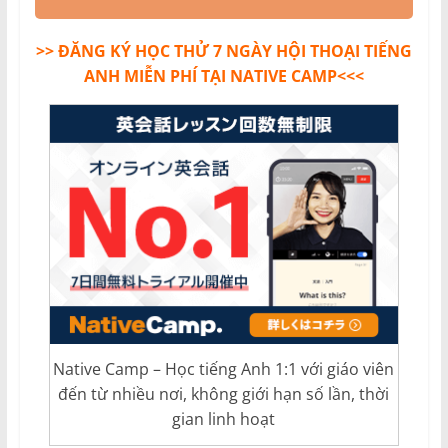
>> ĐĂNG KÝ HỌC THỬ 7 NGÀY HỘI THOẠI TIẾNG
ANH MIỄN PHÍ TẠI NATIVE CAMP<<<
Native Camp – Học tiếng Anh 1:1 với giáo viên
đến từ nhiều nơi, không giới hạn số lần, thời
gian linh hoạt