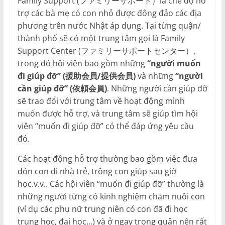
Family Support (ファミリーサポート）là chế độ hỗ
trợ các bà mẹ có con nhỏ được đông đảo các địa
phương trên nước Nhật áp dụng. Tại từng quận/
thành phố sẽ có một trung tâm gọi là Family
Support Center (ファミリーサポートセンター）,
trong đó hội viên bao gồm những
“người muốn
đi giúp đỡ” (援助会員/提供会員)
và những
“người
cần giúp đỡ” (依頼会員)
. Những người cần giúp đỡ
sẽ trao đổi với trung tâm về hoạt động mình
muốn được hỗ trợ, và trung tâm sẽ giúp tìm hội
viên “muốn đi giúp đỡ” có thể đáp ứng yêu cầu
đó.
Các hoạt động hỗ trợ thường bao gồm việc đưa
đón con đi nhà trẻ, trông con giúp sau giờ
học.v.v.. Các hội viên “muốn đi giúp đỡ” thường là
những người từng có kinh nghiệm chăm nuôi con
(ví dụ các phụ nữ trung niên có con đã đi học
trung học, đại học,..) và ở ngay trong quận nên rất