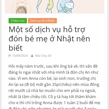
Chăm con
Dịch vụ tốt ở Nhật
Một số dịch vụ hỗ trợ
đón bé mẹ ở Nhật nên
biết
15/09/2024
Mai Chia Sẻ
Hồi mấy năm trước, sau khi ông bà về, thì vấn đề
đáng lo ngại nhất với nhà mình là đón chị An như
nào. Vì em Anna còn bé, lại sinh non, trường chị
An lại xa (đi bộ mất gần 25p/chiều) nên mùa đông
rét mướt cả nhà ko muốn cho em phải ra ngoài,
nhất là tầm chiều tối. Cô y tá hay tới thăm khám
cho e thì chỉ trông Anna được 1 tuần 2 buổi để mẹ
đi đón chị, nên phương án giải quyết cho 3 ngày