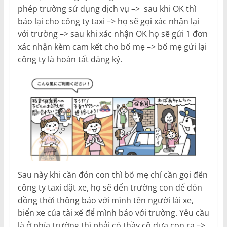
phép trường sử dụng dịch vụ –> sau khi OK thì
báo lại cho công ty taxi –> họ sẽ gọi xác nhận lại
với trường –> sau khi xác nhận OK họ sẽ gửi 1 đơn
xác nhận kèm cam kết cho bố mẹ –> bố mẹ gửi lại
công ty là hoàn tất đăng ký.
Sau này khi cần đón con thì bố mẹ chỉ cần gọi đến
công ty taxi đặt xe, họ sẽ đến trường con để đón
đồng thời thông báo với mình tên người lái xe,
biển xe của tài xế để mình báo với trường. Yêu cầu
là ở phía trường thì phải có thầy cô đưa con ra –>