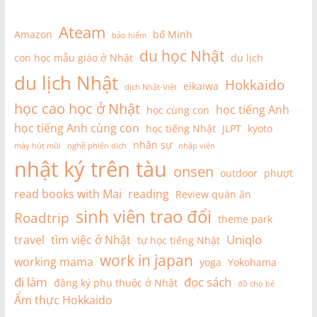
Ateam
Amazon
bố Minh
bảo hiểm
du học Nhật
con học mẫu giáo ở Nhật
du lịch
du lịch Nhật
Hokkaido
eikaiwa
dịch Nhật-Việt
học cao học ở Nhật
học tiếng Anh
học cùng con
học tiếng Anh cùng con
học tiếng Nhật
JLPT
kyoto
nhân sự
máy hút mũi
nghề phiên dịch
nhập viện
nhật ký trên tàu
onsen
outdoor
phượt
read books with Mai
reading
Review quán ăn
sinh viên trao đổi
Roadtrip
theme park
Uniqlo
travel
tìm việc ở Nhật
tự học tiếng Nhật
work in japan
working mama
yoga
Yokohama
đi làm
đọc sách
đăng ký phụ thuộc ở Nhật
đồ cho bé
Ẩm thực Hokkaido