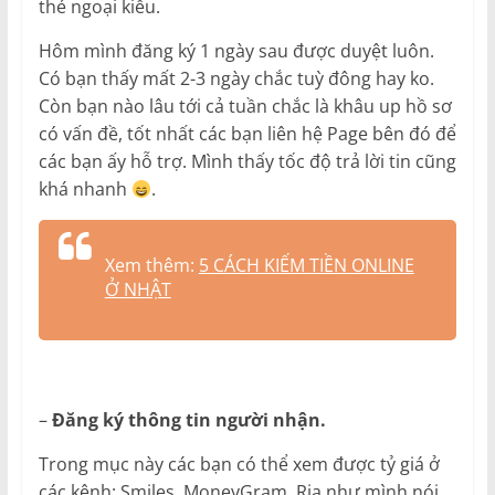
thẻ ngoại kiều.
Hôm mình đăng ký 1 ngày sau được duyệt luôn.
Có bạn thấy mất 2-3 ngày chắc tuỳ đông hay ko.
Còn bạn nào lâu tới cả tuần chắc là khâu up hồ sơ
có vấn đề, tốt nhất các bạn liên hệ Page bên đó để
các bạn ấy hỗ trợ. Mình thấy tốc độ trả lời tin cũng
khá nhanh
.
Xem thêm:
5 CÁCH KIẾM TIỀN ONLINE
Ở NHẬT
–
Đăng ký thông tin người nhận.
Trong mục này các bạn có thể xem được tỷ giá ở
các kênh: Smiles, MoneyGram, Ria như mình nói