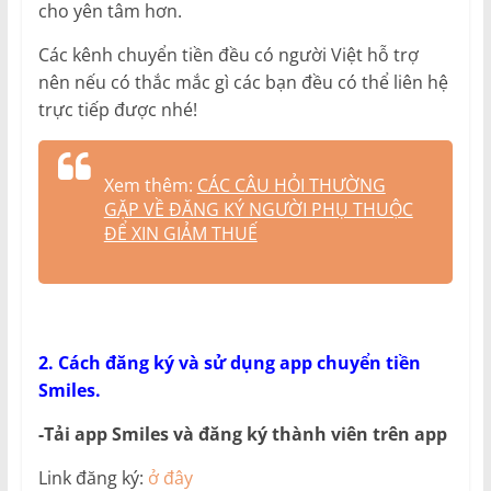
cho yên tâm hơn.
Các kênh chuyển tiền đều có người Việt hỗ trợ
nên nếu có thắc mắc gì các bạn đều có thể liên hệ
trực tiếp được nhé!
Xem thêm:
CÁC CÂU HỎI THƯỜNG
GẶP VỀ ĐĂNG KÝ NGƯỜI PHỤ THUỘC
ĐỂ XIN GIẢM THUẾ
2. Cách đăng ký và sử dụng app chuyển tiền
Smiles.
-Tải app Smiles và đăng ký thành viên trên app
Link đăng ký:
ở đây