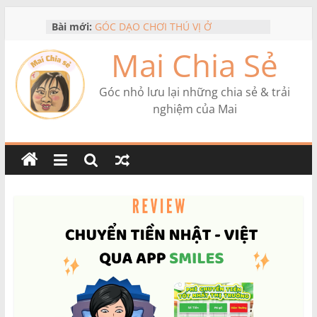
Skip
REVIEW + MÃ GIẢM 50% KHI NÂNG
Bài mới:
to
CẤP MAZII PREMIUM
content
Mai Chia Sẻ
GÓC DẠO CHƠI THÚ VỊ Ở
YOKOHAMA: TRÀ CHIỀU, NHÀ KIỂU
ÂU VÀ DẠO PHỐ
Góc nhỏ lưu lại những chia sẻ & trải
DU LỊCH BANGKOK 2025: TIPS ĂN
nghiệm của Mai
UỐNG, ĐI LẠI, MUA SẮM
DU LỊCH MALDIVES TỪ NHẬT: KINH
NGHIỆM THỰC TẾ & CHI PHÍ
REVIEW APP LUYỆN THI JLPT TỪ N5
ĐẾN N1 – DÙNG FREE VẪN RẤT ỔN!