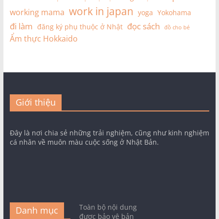
work in japan
working mama
yoga
Yokohama
đi làm
đọc sách
đăng ký phụ thuộc ở Nhật
đồ cho bé
Ẩm thực Hokkaido
Giới thiệu
Đây là nơi chia sẻ những trải nghiệm, cũng như kinh nghiệm
cá nhân về muôn màu cuộc sống ở Nhật Bản.
Toàn bộ nội dung
Danh mục
được bảo vệ bản