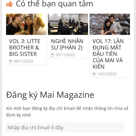
Có thể bạn quan tâm
VOL 3: LITTE
NGHỀ NHÂN
VOL 17: LẦN
BROTHER &
SỰ (PHẦN 2)
ĐỤNG MẶT
BIG SISTER
ĐẦU TIÊN
20/11/2022
CỦA MAI VÀ
09/11/2022
KIÊN
13/12/2022
Đăng ký Mai Magazine
Xin mời bạn đăng ký địa chỉ Email để nhận thông tin chia sẻ
định kỳ nhé!