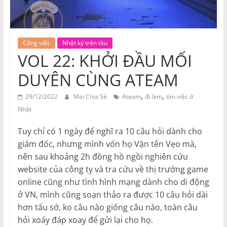
Công việc
Nhật ký trên tàu
VOL 22: KHỞI ĐẦU MỐI
DUYÊN CÙNG ATEAM
,
,
29/12/2022
Mai Chia Sẻ
Ateam
đi làm
tìm việc ở
Nhật
Tuy chỉ có 1 ngày để nghĩ ra 10 câu hỏi dành cho
giám đốc, nhưng mình vốn họ Vặn tên Vẹo mà,
nên sau khoảng 2h đồng hồ ngồi nghiên cứu
website của công ty và tra cứu về thị trường game
online cũng như tình hình mạng dành cho di động
ở VN, mình cũng soạn thảo ra được 10 câu hỏi dài
hơn tấu sớ, ko câu nào giống câu nào, toàn câu
hỏi xoáy đáp xoay để gửi lại cho họ.