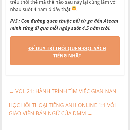
trêu thôi thế mà thế nào sau này lại cùng làm với
nhau suốt 4 năm ở đây thật
..
P/S : Con đường quen thuộc nối từ ga đến Ateam
mình từng đi qua mỗi ngày suốt 4.5 năm trời.
ĐỂ DUY TRÌ THÓI QUEN ĐỌC SÁCH
TIẾNG NHẬT
←
VOL 21: HÀNH TRÌNH TÌM VIỆC GIAN NAN
HỌC HỘI THOẠI TIẾNG ANH ONLINE 1:1 VỚI
GIÁO VIÊN BẢN NGỮ CỦA DMM
→