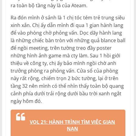
ra toàn bộ tầng này là của Ateam.
Ra đón mình ở sảnh là 1 chị tóc tém trẻ trung siêu
xinh xắn. Chị ấy dẫn mình đi qua 1 gian hành lang
để vào phòng chờ phỏng vấn. Dọc dãy hành lang
là những chiếc bàn tròn với những quả blance ball
để ngồi meeting, trên tường treo đầy poster
những hình ảnh game mà cty làm. Sau 1 hồi giới
thiệu về công ty, chị ấy bảo mình ngồi chờ anh
trưởng phòng ra phỏng vấn. Cửa sổ của phòng
này rất rộng, chiếm trọn 2 bức tường, lại ở trên
tầng 32 nên mình có thể nhìn thấy toàn bộ quang
cảnh phía dưới trải rộng dưới bầu trời xanh ngắt
ngày hôm đó.
VOL 21: HÀNH TRÌNH TÌM VIỆC GIAN
NAN