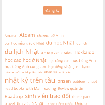
Đăng ký
Ateam
Amazon
bố Minh
bảo hiểm
du học Nhật
con học mẫu giáo ở Nhật
du lịch
du lịch Nhật
Hokkaido
eikaiwa
dịch Nhật-Việt
học cao học ở Nhật
học tiếng Anh
học cùng con
học tiếng Anh cùng con
học tiếng Nhật
JLPT
kyoto
nhân sự
máy hút mũi
nghề phiên dịch
nhập viện
nhật ký trên tàu
onsen
outdoor
phượt
read books with Mai
reading
Review quán ăn
sinh viên trao đổi
Roadtrip
theme park
Uniqlo
travel
tìm việc ở Nhật
tự học tiếng Nhật