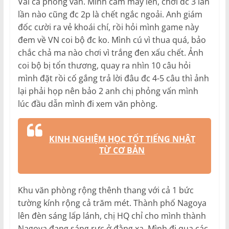
Vãi cả phỏng vấn. Mình cầm máy lên, chơi đc 3 lần
lần nào cũng đc 2p là chết ngắc ngoải.
Anh giám
đốc cười ra vẻ khoái chí, rồi hỏi mình game này
đem về VN coi bộ đc ko. Mình cú vì thua quá, bảo
chắc chả ma nào chơi vì trắng đen xấu chết. Ảnh
coi bộ bị tổn thương, quay ra nhìn 10 câu hỏi
mình đặt rồi cố gắng trả lời đâu đc 4-5 câu thì ảnh
lại phải họp nên bảo 2 anh chị phỏng vấn mình
lúc đầu dẫn mình đi xem văn phòng.
KINH NGHIỆM HỌC TỐT TIẾNG NHẬT
TỪ CƠ BẢN
Khu văn phòng rộng thênh thang với cả 1 bức
tường kính rộng cả trăm mét. Thành phố Nagoya
lên đèn sáng lấp lánh, chị HQ chỉ cho mình thành
Nagoya đang sáng rực ở đằng xa. Mình đi qua các