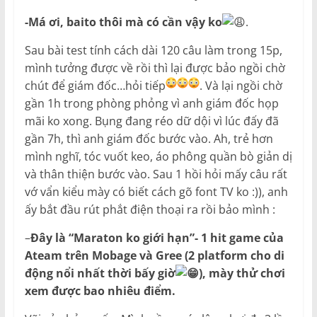
-Má ơi, baito thôi mà có cần vậy ko
.
Sau bài test tính cách dài 120 câu làm trong 15p,
mình tưởng được về rồi thì lại được bảo ngồi chờ
chút để giám đốc…hỏi tiếp
. Và lại ngồi chờ
gần 1h trong phòng phỏng vì anh giám đốc họp
mãi ko xong. Bụng đang réo dữ dội vì lúc đấy đã
gần 7h, thì anh giám đốc bước vào. Ah, trẻ hơn
mình nghĩ, tóc vuốt keo, áo phông quần bò giản dị
và thân thiện bước vào. Sau 1 hồi hỏi mấy câu rất
vớ vẩn kiểu mày có biết cách gõ font TV ko :)), anh
ấy bắt đầu rút phắt điện thoại ra rồi bảo mình :
–
Đây là “Maraton ko giới hạn”- 1 hit game của
Ateam trên Mobage và Gree (2 platform cho di
động nổi nhất thời bấy giờ
), mày thử chơi
xem được bao nhiêu điểm.