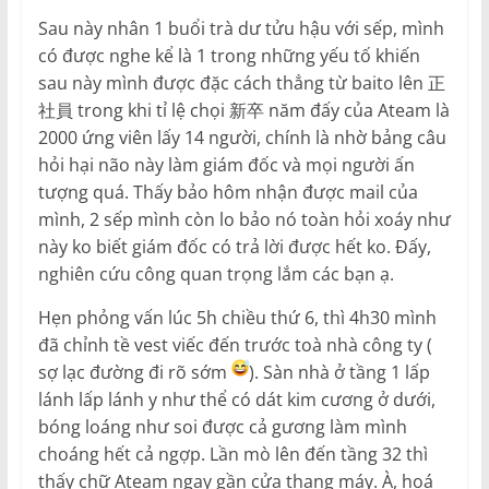
Sau này nhân 1 buổi trà dư tửu hậu với sếp, mình
có được nghe kể là 1 trong những yếu tố khiến
sau này mình được đặc cách thẳng từ baito lên 正
社員 trong khi tỉ lệ chọi 新卒 năm đấy của Ateam là
2000 ứng viên lấy 14 người, chính là nhờ bảng câu
hỏi hại não này làm giám đốc và mọi người ấn
tượng quá. Thấy bảo hôm nhận được mail của
mình, 2 sếp mình còn lo bảo nó toàn hỏi xoáy như
này ko biết giám đốc có trả lời được hết ko. Đấy,
nghiên cứu công quan trọng lắm các bạn ạ.
Hẹn phỏng vấn lúc 5h chiều thứ 6, thì 4h30 mình
đã chỉnh tề vest viếc đến trước toà nhà công ty (
sợ lạc đường đi rõ sớm
). Sàn nhà ở tầng 1 lấp
lánh lấp lánh y như thể có dát kim cương ở dưới,
bóng loáng như soi được cả gương làm mình
choáng hết cả ngợp. Lần mò lên đến tầng 32 thì
thấy chữ Ateam ngay gần cửa thang máy. À, hoá