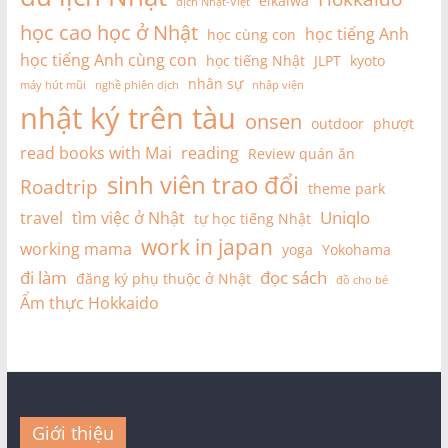
eikaiwa
dịch Nhật-Việt
học cao học ở Nhật
học tiếng Anh
học cùng con
học tiếng Anh cùng con
học tiếng Nhật
JLPT
kyoto
nhân sự
máy hút mũi
nghề phiên dịch
nhập viện
nhật ký trên tàu
onsen
outdoor
phượt
read books with Mai
reading
Review quán ăn
sinh viên trao đổi
Roadtrip
theme park
Uniqlo
travel
tìm việc ở Nhật
tự học tiếng Nhật
work in japan
working mama
yoga
Yokohama
đi làm
đọc sách
đăng ký phụ thuộc ở Nhật
đồ cho bé
Ẩm thực Hokkaido
Giới thiệu