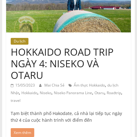
Du lịch
HOKKAIDO ROAD TRIP
NGÀY 4: NISEKO VÀ
OTARU
,
15/05/2023
Mai Chia Sẻ
Ẩm thực Hokkaido
du lịch
,
,
,
,
,
,
Nhật
Hokkaido
Niseko
Niseko Panorama Line
Otaru
Roadtrip
travel
Tạm biệt thành phố Hakodate, cả nhà lại tiếp tục ngày
thứ 4 của cuộc hành trình với điểm đến
Xem thêm