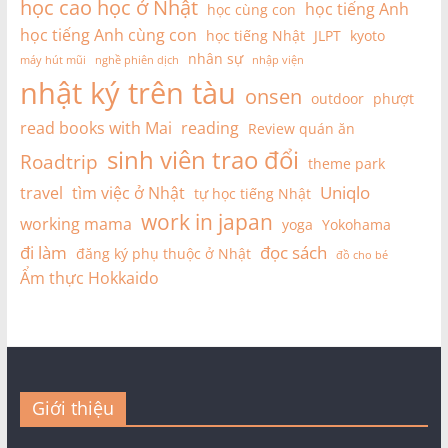
học cao học ở Nhật
học tiếng Anh
học cùng con
học tiếng Anh cùng con
học tiếng Nhật
JLPT
kyoto
nhân sự
máy hút mũi
nghề phiên dịch
nhập viện
nhật ký trên tàu
onsen
outdoor
phượt
read books with Mai
reading
Review quán ăn
sinh viên trao đổi
Roadtrip
theme park
Uniqlo
travel
tìm việc ở Nhật
tự học tiếng Nhật
work in japan
working mama
yoga
Yokohama
đi làm
đọc sách
đăng ký phụ thuộc ở Nhật
đồ cho bé
Ẩm thực Hokkaido
Giới thiệu