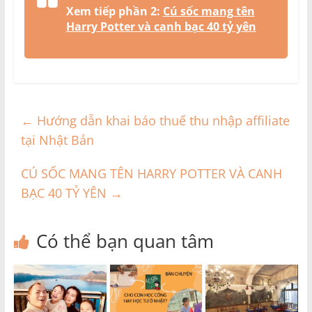
Xem tiếp phần 2:
Cú sốc mang tên
Harry Potter và canh bạc 40 tỷ yên
←
Hướng dẫn khai báo thuế thu nhập affiliate
tại Nhật Bản
CÚ SỐC MANG TÊN HARRY POTTER VÀ CANH
BẠC 40 TỶ YÊN
→
Có thể bạn quan tâm