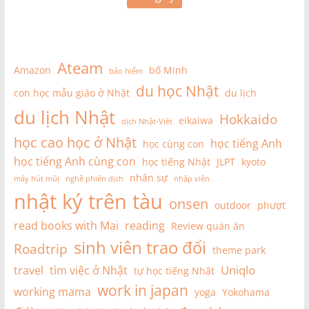
Ateam
Amazon
bố Minh
bảo hiểm
du học Nhật
con học mẫu giáo ở Nhật
du lịch
du lịch Nhật
Hokkaido
eikaiwa
dịch Nhật-Việt
học cao học ở Nhật
học tiếng Anh
học cùng con
học tiếng Anh cùng con
học tiếng Nhật
JLPT
kyoto
nhân sự
máy hút mũi
nghề phiên dịch
nhập viện
nhật ký trên tàu
onsen
outdoor
phượt
read books with Mai
reading
Review quán ăn
sinh viên trao đổi
Roadtrip
theme park
Uniqlo
travel
tìm việc ở Nhật
tự học tiếng Nhật
work in japan
working mama
yoga
Yokohama