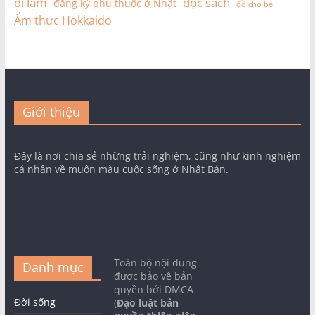
đi làm
đọc sách
đăng ký phụ thuộc ở Nhật
đồ cho bé
Ẩm thực Hokkaido
Giới thiệu
Đây là nơi chia sẻ những trải nghiệm, cũng như kinh nghiệm
cá nhân về muôn màu cuộc sống ở Nhật Bản.
Toàn bộ nội dung
Danh mục
được bảo vệ bản
quyền bởi DMCA
Đời sống
(
Đạo luật bản