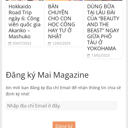
Hokkaido
BÀN
DÙNG BỮA
Road Trip
CHUYỆN
TẠI LÂU ĐÀI
ngày 6: Công
CHO CON
CỦA “BEAUTY
viên quốc gia
HỌC CÔNG
AND THE
Akanko –
HAY TƯ Ở
BEAST” NGAY
Mashuko
NHẬT
GIỮA PHỐ
TÀU Ở
03/07/2023
12/02/2025
YOKOHAMA
13/02/2023
Đăng ký Mai Magazine
Xin mời bạn đăng ký địa chỉ Email để nhận thông tin chia sẻ
định kỳ nhé!
Đăng ký