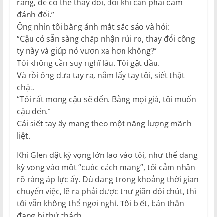
rằng, để có thể thay đổi, đôi khi cần phải dám
đánh đổi.”
Ông nhìn tôi bằng ánh mắt sắc sảo và hỏi:
“Cậu có sẵn sàng chấp nhận rủi ro, thay đổi công
ty này và giúp nó vươn xa hơn không?”
Tôi không cần suy nghĩ lâu. Tôi gật đầu.
Và rồi ông đưa tay ra, nắm lấy tay tôi, siết thật
chặt.
“Tôi rất mong cậu sẽ đến. Bằng mọi giá, tôi muốn
cậu đến.”
Cái siết tay ấy mang theo một năng lượng mãnh
liệt.
Khi Glen đặt kỳ vọng lớn lao vào tôi, như thể đang
kỳ vọng vào một “cuộc cách mạng”, tôi cảm nhận
rõ ràng áp lực ấy. Dù đang trong khoảng thời gian
chuyển việc, lẽ ra phải được thư giãn đôi chút, thì
tôi vẫn không thể ngơi nghỉ. Tôi biết, bản thân
đang bị thử thách.