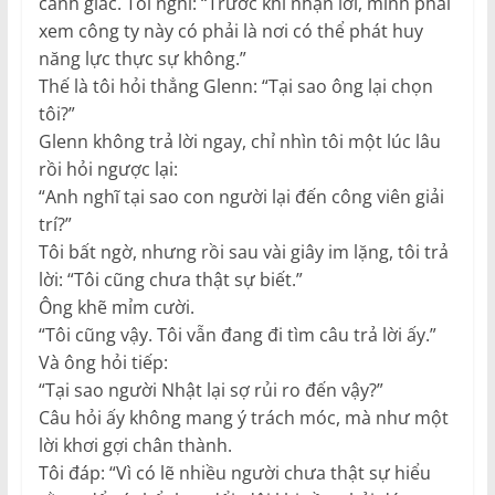
cảnh giác. Tôi nghĩ: “Trước khi nhận lời, mình phải
xem công ty này có phải là nơi có thể phát huy
năng lực thực sự không.”
Thế là tôi hỏi thẳng Glenn: “Tại sao ông lại chọn
tôi?”
Glenn không trả lời ngay, chỉ nhìn tôi một lúc lâu
rồi hỏi ngược lại:
“Anh nghĩ tại sao con người lại đến công viên giải
trí?”
Tôi bất ngờ, nhưng rồi sau vài giây im lặng, tôi trả
lời: “Tôi cũng chưa thật sự biết.”
Ông khẽ mỉm cười.
“Tôi cũng vậy. Tôi vẫn đang đi tìm câu trả lời ấy.”
Và ông hỏi tiếp:
“Tại sao người Nhật lại sợ rủi ro đến vậy?”
Câu hỏi ấy không mang ý trách móc, mà như một
lời khơi gợi chân thành.
Tôi đáp: “Vì có lẽ nhiều người chưa thật sự hiểu