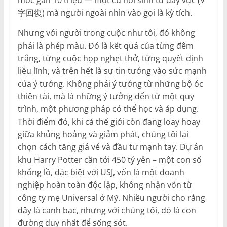
mốc gần 10 triệu — một cú hồi sinh từ đáy vực (V
字回復) mà người ngoài nhìn vào gọi là kỳ tích.
Nhưng với người trong cuộc như tôi, đó không
phải là phép màu. Đó là kết quả của từng đêm
trắng, từng cuộc họp nghẹt thở, từng quyết định
liều lĩnh, và trên hết là sự tin tưởng vào sức mạnh
của ý tưởng. Không phải ý tưởng từ những bộ óc
thiên tài, mà là những ý tưởng đến từ một quy
trình, một phương pháp có thể học và áp dụng.
Thời điểm đó, khi cả thế giới còn đang loay hoay
giữa khủng hoảng và giảm phát, chúng tôi lại
chọn cách tăng giá vé và đầu tư mạnh tay. Dự án
khu Harry Potter cần tới 450 tỷ yên – một con số
khổng lồ, đặc biệt với USJ, vốn là một doanh
nghiệp hoàn toàn độc lập, không nhận vốn từ
công ty mẹ Universal ở Mỹ. Nhiều người cho rằng
đây là canh bạc, nhưng với chúng tôi, đó là con
đường duy nhất để sống sót.