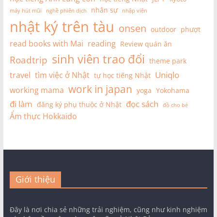
nhân sự
máy hút mũi
nghề phiên dịch
nhập viện
nhật ký trên tàu
onsen
outdoor
phượt
read books with Mai
reading
Review quán ăn
sinh viên trao đổi
Roadtrip
theme park
Uniqlo
travel
tìm việc ở Nhật
tự học tiếng Nhật
work in japan
working mama
yoga
Yokohama
đi làm
đọc sách
đăng ký phụ thuộc ở Nhật
đồ cho bé
Ẩm thực Hokkaido
Giới thiệu
Đây là nơi chia sẻ những trải nghiệm, cũng như kinh nghiệm