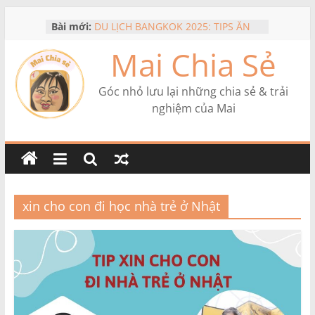
Skip
Bài mới:
DU LỊCH BANGKOK 2025: TIPS ĂN
to
UỐNG, ĐI LẠI, MUA SẮM
content
Mai Chia Sẻ
DU LỊCH MALDIVES TỪ NHẬT: KINH
NGHIỆM THỰC TẾ & CHI PHÍ
REVIEW APP LUYỆN THI JLPT TỪ N5
Góc nhỏ lưu lại những chia sẻ & trải
ĐẾN N1 – DÙNG FREE VẪN RẤT ỔN!
nghiệm của Mai
REVIEW + MÃ GIẢM 50% KHI NÂNG
CẤP MAZII PREMIUM
GÓC DẠO CHƠI THÚ VỊ Ở
YOKOHAMA: TRÀ CHIỀU, NHÀ KIỂU
ÂU VÀ DẠO PHỐ
xin cho con đi học nhà trẻ ở Nhật