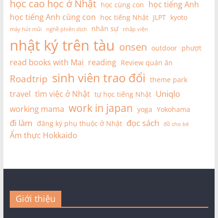
học cao học ở Nhật
học tiếng Anh
học cùng con
học tiếng Anh cùng con
học tiếng Nhật
JLPT
kyoto
nhân sự
máy hút mũi
nghề phiên dịch
nhập viện
nhật ký trên tàu
onsen
outdoor
phượt
read books with Mai
reading
Review quán ăn
sinh viên trao đổi
Roadtrip
theme park
Uniqlo
travel
tìm việc ở Nhật
tự học tiếng Nhật
work in japan
working mama
yoga
Yokohama
đi làm
đọc sách
đăng ký phụ thuộc ở Nhật
đồ cho bé
Ẩm thực Hokkaido
Giới thiệu