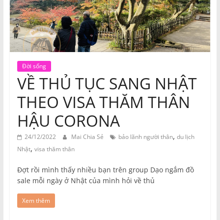
Đời sống
VỀ THỦ TỤC SANG NHẬT
THEO VISA THĂM THÂN
HẬU CORONA
,
24/12/2022
Mai Chia Sẻ
bảo lãnh người thân
du lịch
,
Nhật
visa thăm thân
Đợt rồi mình thấy nhiều bạn trên group Dạo ngắm đồ
sale mỗi ngày ở Nhật của mình hỏi về thủ
Xem thêm