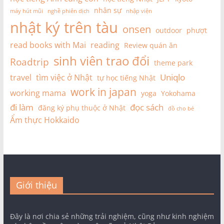
nhân sự
máy hút mũi
nghề phiên dịch
nhập viện
nhật ký trên tàu
onsen
outdoor
phượt
read books with Mai
reading
Review quán ăn
sinh viên trao đổi
Roadtrip
theme park
Uniqlo
travel
tìm việc ở Nhật
tự học tiếng Nhật
work in japan
working mama
yoga
Yokohama
đi làm
đọc sách
đăng ký phụ thuộc ở Nhật
đồ cho bé
Ẩm thực Hokkaido
Giới thiệu
Đây là nơi chia sẻ những trải nghiệm, cũng như kinh nghiệm