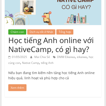
Chăm con
Dịch vụ tốt ở Nhật
Tổng hợp
Học tiếng Anh online với
NativeCamp, có gì hay?
,
,
01/05/2025
Mai Chia Sẻ
DMM Eikaiwa
eikaiwa
học
,
,
cùng con
Native Camp
tiếng Anh
Nếu bạn đang tìm kiếm nền tảng học tiếng Anh online
hiệu quả, linh hoạt và phù hợp cho cả
Xem thêm