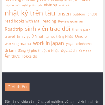
nhân sự
máy hút mũi
nghề phiên dịch
nhập viện
nhật ký trên tàu
onsen
outdoor
phượt
read books with Mai
reading
Review quán ăn
sinh viên trao đổi
Roadtrip
theme park
Uniqlo
travel
tìm việc ở Nhật
tự học tiếng Nhật
work in japan
working mama
yoga
Yokohama
đi làm
đọc sách
đăng ký phụ thuộc ở Nhật
đồ cho bé
Ẩm thực Hokkaido
Giới thiệu
Đây là nơi chia sẻ những trải nghiệm, cũng như kinh nghiệm