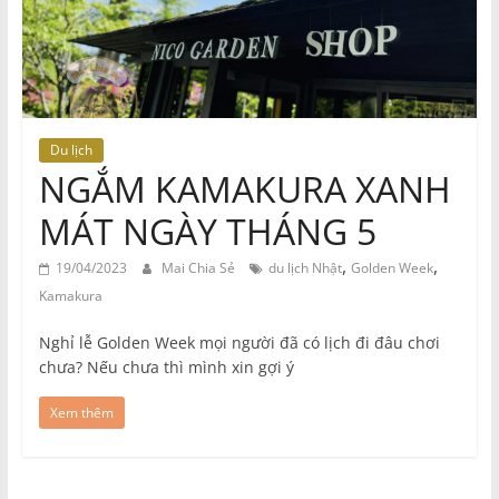
Du lịch
NGẮM KAMAKURA XANH
MÁT NGÀY THÁNG 5
,
,
19/04/2023
Mai Chia Sẻ
du lịch Nhật
Golden Week
Kamakura
Nghỉ lễ Golden Week mọi người đã có lịch đi đâu chơi
chưa? Nếu chưa thì mình xin gợi ý
Xem thêm